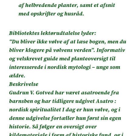
af helbredende planter, samt et afsnit
med opskrifter og husråd.
Bibliotektes lektørudtalelse lyder:
“Du bliver ikke vølve af at læse bogen, men du
bliver klogere på vølvens verden”. Informativ
og velskrevet guide med planteoversigt til
interesserede i nordisk mytologi – unge som
ældre.
Beskrivelse
Gudrun V. Gotved har været asatroende fra
barnsben og har tidligere udgivet Asatro :
nordisk spiritualitet I dag er hun vølve, og i
denne udgivelse fortæller hun først sin egen
historie. Så følger en oversigt over
kildemateriale i form af historiske fund, og i