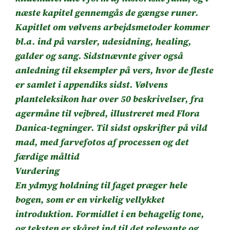
næste kapitel gennemgås de gængse runer.
Kapitlet om vølvens arbejdsmetoder kommer
bl.a. ind på varsler, udesidning, healing,
galder og sang. Sidstnævnte giver også
anledning til eksempler på vers, hvor de fleste
er samlet i appendiks sidst. Vølvens
planteleksikon har over 50 beskrivelser, fra
agermåne til vejbred, illustreret med Flora
Danica-tegninger. Til sidst opskrifter på vild
mad, med farvefotos af processen og det
færdige måltid
Vurdering
En ydmyg holdning til faget præger hele
bogen, som er en virkelig vellykket
introduktion. Formidlet i en behagelig tone,
og teksten er skåret ind til det relevante og