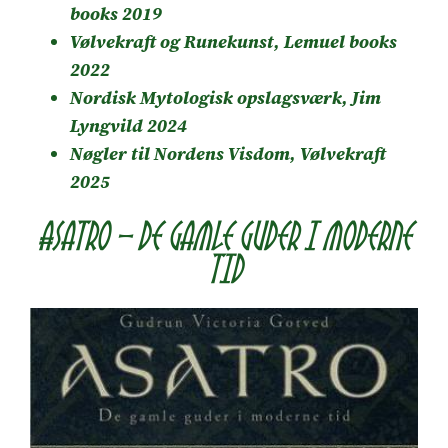
books 2019
Vølvekraft og Runekunst, Lemuel books
2022
Nordisk Mytologisk opslagsværk, Jim
Lyngvild 2024
Nøgler til Nordens Visdom, Vølvekraft
2025
Asatro – de gamle guder i moderne
tid