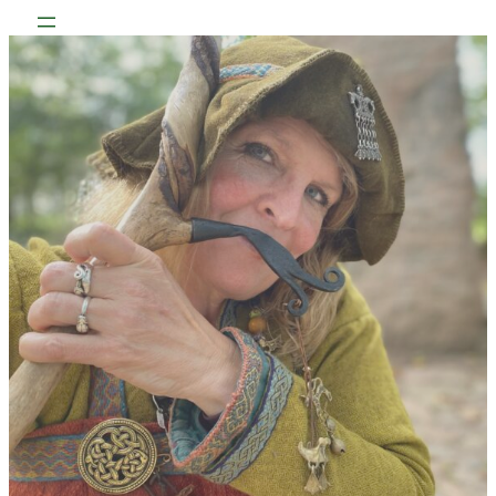
Spring
til
indhold