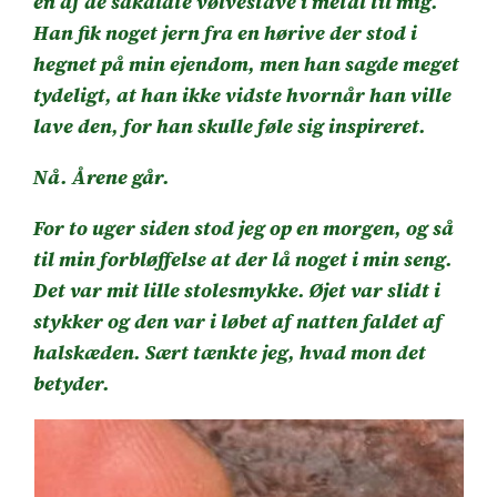
en af de såkaldte vølvestave i metal til mig.
Han fik noget jern fra en hørive der stod i
hegnet på min ejendom, men han sagde meget
tydeligt, at han ikke vidste hvornår han ville
lave den, for han skulle føle sig inspireret.
Nå. Årene går.
For to uger siden stod jeg op en morgen, og så
til min forbløffelse at der lå noget i min seng.
Det var mit lille stolesmykke. Øjet var slidt i
stykker og den var i løbet af natten faldet af
halskæden. Sært tænkte jeg, hvad mon det
betyder.